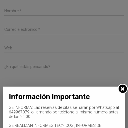
Nombre
*
Correo electrónico
*
Web
¿En qué estás pensando?
Información Importante
SE INFORMA: Las reservas de citas se harán por Whatsapp al
Guarda mi nombre, correo electrónico y web en este
649967079, o llamando por teléfono al mismo número antes
navegador para la próxima vez que comente.
de las 21:00
SE REALIZAN INFORMES TECNICOS , INFORMES DE