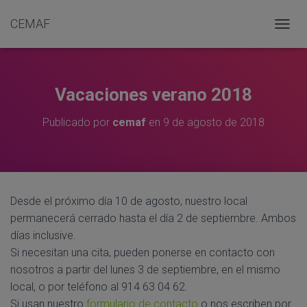
CEMAF
C
A
M
B
I
Vacaciones verano 2018
A
R
Publicado por
cemaf
en
9 de agosto de 2018
M
O
D
O
D
E
Desde el próximo día 10 de agosto, nuestro local
N
permanecerá cerrado hasta el día 2 de septiembre. Ambos
A
V
días inclusive.
E
Si necesitan una cita, pueden ponerse en contacto con
G
nosotros a partir del lunes 3 de septiembre, en el mismo
A
C
local, o por teléfono al 914 63 04 62.
I
Si usan nuestro
formulario de contacto
o nos escriben por