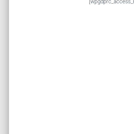
[wpgdprc_access_r