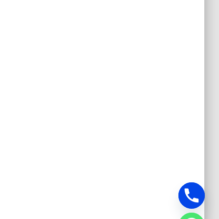
Y
T
A
H
C
E
D