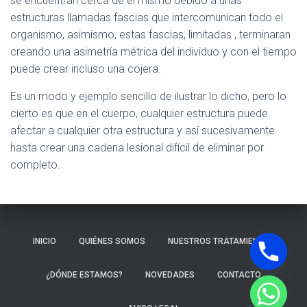
se encuentran cerca de el mismo debido a unas
Ó
N
estructuras llamadas fascias que intercomunican todo el
organismo, asimismo, estas fascias, limitadas , terminaran
creando una asimetría métrica del individuo y con el tiempo
puede crear incluso una cojera.
Es un modo y ejemplo sencillo de ilustrar lo dicho, pero lo
cierto es que en el cuerpo, cualquier estructura puede
afectar a cualquier otra estructura y así sucesivamente
hasta crear una cadena lesional difícil de eliminar por
completo.
Y
T
A
H
INICIO
QUIÉNES SOMOS
NUESTROS TRATAMIENTOS
C
E
¿DÓNDE ESTAMOS?
NOVEDADES
CONTACTO
D
I