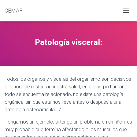
CEMAF
C
A
M
B
I
Patología visceral:
A
R
M
O
D
O
Todos los órganos y vísceras del organismo son decisivos
D
E
a la hora de restaurar nuestra salud; en el cuerpo humano
N
todo se encuentra relacionado, no existe una patología
A
orgánica, sin que esta nos lleve antes o después a una
V
E
patología osteoarticular. 7
G
A
Pongamos un ejemplo, si tengo un problema en un riñón, es
C
muy probable que termina afectando a los musculas que
I